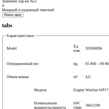
Значение хар-ки №3:
4
Мощный и надежный тяжелый
Узнать цену
tabs
Характеристики
Ед.
Model
XE690DK
изм.
Операционный вес
kg
65 800 – 69 8
Объем ковша
m³
4,0
Модель
Engine
Weichai WP17
Номинальная
kW/
566/2100
мощность/скорость
r/min