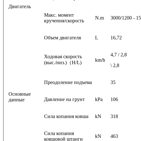
Двигатель
Макс. момент
N.m
3000/1200 - 1
кручения/скорость
Объем двигателя
L
16,72
4,7 / 2,8
Ходовая скорость
km/h
(выс./низ.)（H/L)
\ 2,8
Преодоление подъема
35
Основные
Давление на грунт
kPa
106
данные
Сила копания ковша
kN
318
Сила копания
kN
463
ковшовой штанги