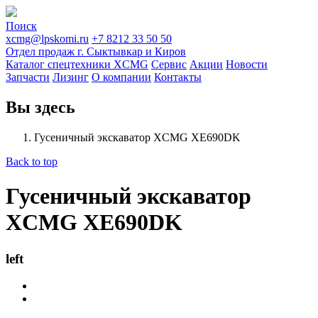
Поиск
xcmg@lpskomi.ru
+7 8212 33 50 50
Отдел продаж г. Сыктывкар и Киров
Каталог спецтехники XCMG
Сервис
Акции
Новости
Запчасти
Лизинг
О компании
Контакты
Вы здесь
Гусеничный экскаватор XCMG XE690DK
Back to top
Гусеничный экскаватор
XCMG XE690DK
left