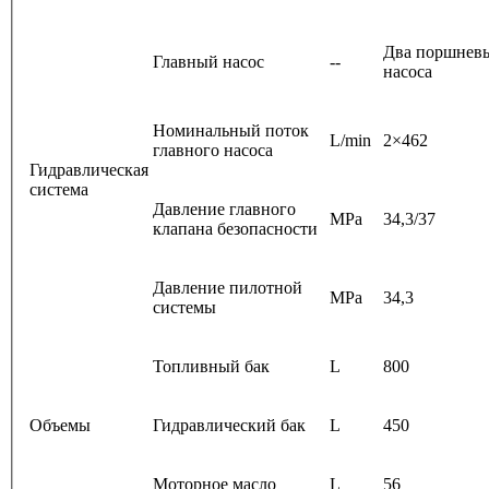
Два поршнев
Главный насос
--
насоса
Номинальный поток
L/min
2×462
главного насоса
Гидравлическая
система
Давление главного
MPa
34,3/37
клапана безопасности
Давление пилотной
MPa
34,3
системы
Топливный бак
L
800
Объемы
Гидравлический бак
L
450
Моторное масло
L
56