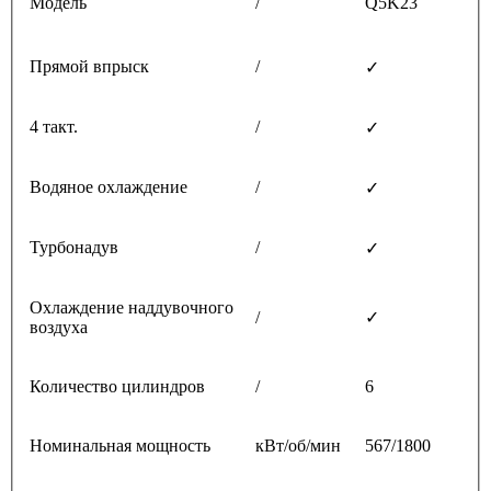
Модель
/
Q5K23
Прямой впрыск
/
✓
4 такт.
/
✓
Водяное охлаждение
/
✓
Турбонадув
/
✓
Охлаждение наддувочного
/
✓
воздуха
Количество цилиндров
/
6
Номинальная мощность
кВт/об/мин
567/1800