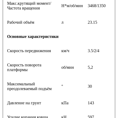
Макс.крутящий момент/
Н*м/об/мин
3468/1350
Частота вращения
Рабочий объём
л
23.15
Основные характеристики
Скорость передвижения
км/ч
3.5/2/4
Скорость поворота
об/мин
5,2
платформы
Максимальный
°
30
преодолеваемый подъём
Давление на грунт
кПа
143
Усилие копания ковша
кН
597